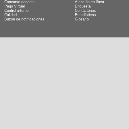
Concurso docente
Atención en línea
Pago Virtual
Encuesta
Control interno
Contáctenos
Calidad
Estadísticas
Buzón de notificaciones
Glosario