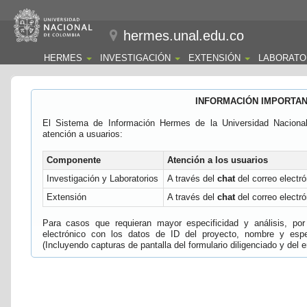
hermes.unal.edu.co
HERMES
INVESTIGACIÓN
EXTENSIÓN
LABORATO
INFORMACIÓN IMPORTA
El Sistema de Información Hermes de la Universidad Naciona
atención a usuarios:
Componente
Atención a los usuarios
Investigación y Laboratorios
A través del
chat
del correo electró
Extensión
A través del
chat
del correo electró
Para casos que requieran mayor especificidad y análisis, por 
electrónico con los datos de ID del proyecto, nombre y espec
(Incluyendo capturas de pantalla del formulario diligenciado y del e