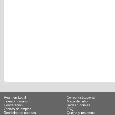
Régimen Legal
Correo institucional
Talento humano
Mapa del sitio
Contratación
Redes Sociales
Ofertas de empleo
FAQ
Rendición de cuentas
Quejas y reclamos