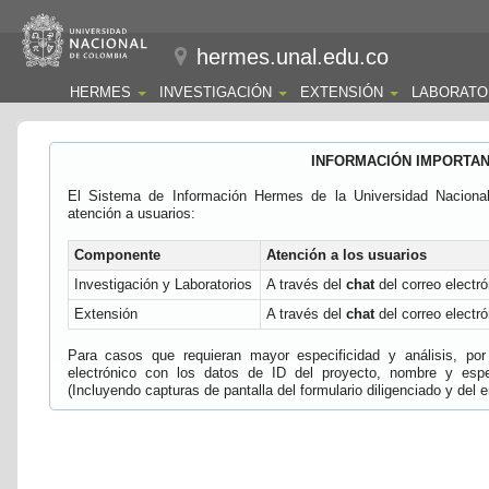
hermes.unal.edu.co
HERMES
INVESTIGACIÓN
EXTENSIÓN
LABORATO
INFORMACIÓN IMPORTA
El Sistema de Información Hermes de la Universidad Naciona
atención a usuarios:
Componente
Atención a los usuarios
Investigación y Laboratorios
A través del
chat
del correo electró
Extensión
A través del
chat
del correo electró
Para casos que requieran mayor especificidad y análisis, por 
electrónico con los datos de ID del proyecto, nombre y espec
(Incluyendo capturas de pantalla del formulario diligenciado y del e