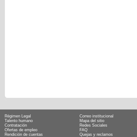
Régimen Legal
Correo institucional
Talento humano
Mapa del sitio
Contratación
Redes Sociales
Ofertas de empleo
FAQ
Rendición de cuentas
Quejas y reclamos