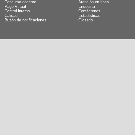
Concurso docente
Atención en línea
Pago Virtual
Encuesta
Control interno
Contáctenos
Calidad
Estadísticas
Buzón de notificaciones
Glosario