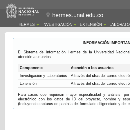
hermes.unal.edu.co
HERMES
INVESTIGACIÓN
EXTENSIÓN
LABORATO
INFORMACIÓN IMPORTA
El Sistema de Información Hermes de la Universidad Naciona
atención a usuarios:
Componente
Atención a los usuarios
Investigación y Laboratorios
A través del
chat
del correo electró
Extensión
A través del
chat
del correo electró
Para casos que requieran mayor especificidad y análisis, por 
electrónico con los datos de ID del proyecto, nombre y espec
(Incluyendo capturas de pantalla del formulario diligenciado y del e