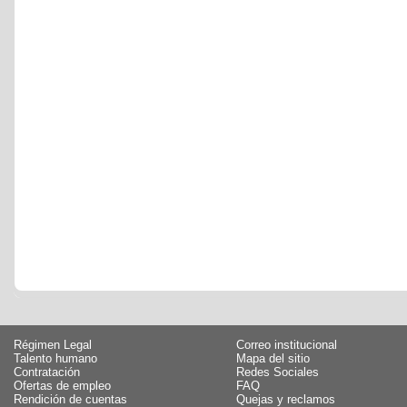
Régimen Legal
Correo institucional
Talento humano
Mapa del sitio
Contratación
Redes Sociales
Ofertas de empleo
FAQ
Rendición de cuentas
Quejas y reclamos