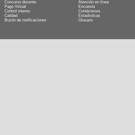
Concurso docente
Atención en línea
Pago Virtual
Encuesta
Control interno
Contáctenos
Calidad
Estadísticas
Buzón de notificaciones
Glosario