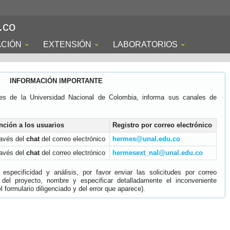
.co
ACIÓN
EXTENSIÓN
LABORATORIOS
INFORMACIÓN IMPORTANTE
es de la Universidad Nacional de Colombia, informa sus canales de
nción a los usuarios
Registro por correo electrónico
ravés del
chat
del correo electrónico
hermes@unal.edu.co
ravés del
chat
del correo electrónico
hermesext_nal@unal.edu.co
specificidad y análisis, por favor enviar las solicitudes por correo
 del proyecto, nombre y especificar detalladamente el inconveniente
 formulario diligenciado y del error que aparece).