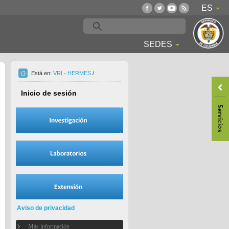
ES
SEDES
Está en:
VRI - HERMES
/
Inicio de sesión
Aviso de privacidad
Más información