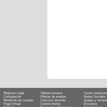
Régimen Legal
Talento humano
Correo institucio
Contratación
Ofertas de empleo
Redes Sociales
Rendición de cuentas
Concurso docente
Quejas y reclam
Pago Virtual
Control interno
Encuesta