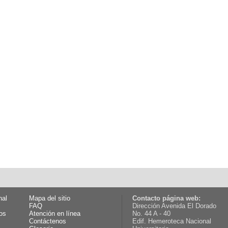
nal
Mapa del sitio
Contacto página web:
FAQ
Dirección Avenida El Dorado
os
Atención en línea
No. 44 A - 40
Contáctenos
Edif. Hemeroteca Nacional