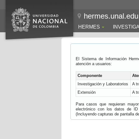
hermes.unal.edu
HERMES
INVESTIG
El Sistema de Información Herm
atención a usuarios:
Componente
Ate
Investigación y Laboratorios
A t
Extensión
A t
Para casos que requieran mayor e
electrónico con los datos de ID
(Incluyendo capturas de pantalla del