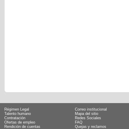
Régimen Legal
Correo institucional
Talento humano
Mapa del sitio
Contratación
Redes Sociales
Ofertas de empleo
FAQ
Rendición de cuentas
Quejas y reclamos