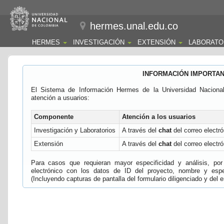
hermes.unal.edu.co
HERMES
INVESTIGACIÓN
EXTENSIÓN
LABORATO
INFORMACIÓN IMPORTA
El Sistema de Información Hermes de la Universidad Naciona
atención a usuarios:
Componente
Atención a los usuarios
Investigación y Laboratorios
A través del
chat
del correo electró
Extensión
A través del
chat
del correo electró
Para casos que requieran mayor especificidad y análisis, por 
electrónico con los datos de ID del proyecto, nombre y espec
(Incluyendo capturas de pantalla del formulario diligenciado y del e