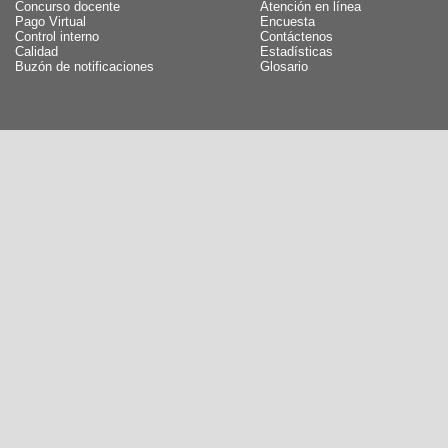
Concurso docente
Atención en línea
Pago Virtual
Encuesta
Control interno
Contáctenos
Calidad
Estadísticas
Buzón de notificaciones
Glosario