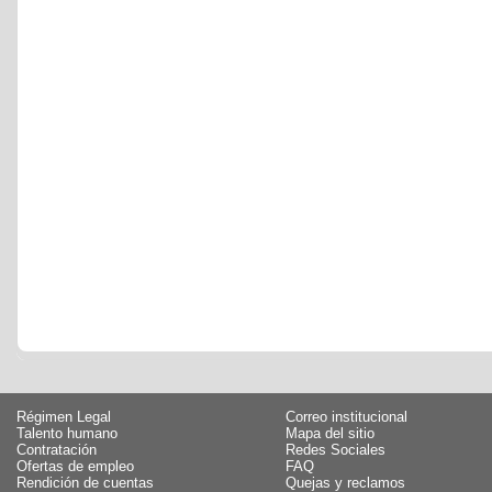
Régimen Legal
Correo institucional
Talento humano
Mapa del sitio
Contratación
Redes Sociales
Ofertas de empleo
FAQ
Rendición de cuentas
Quejas y reclamos