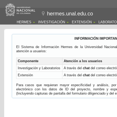
hermes.unal.edu.co
HERMES
INVESTIGACIÓN
EXTENSIÓN
LABORATO
INFORMACIÓN IMPORTA
El Sistema de Información Hermes de la Universidad Naciona
atención a usuarios:
Componente
Atención a los usuarios
Investigación y Laboratorios
A través del
chat
del correo electró
Extensión
A través del
chat
del correo electró
Para casos que requieran mayor especificidad y análisis, por 
electrónico con los datos de ID del proyecto, nombre y espec
(Incluyendo capturas de pantalla del formulario diligenciado y del e