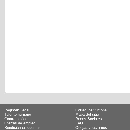
Régimen Legal
Correo institucional
Talento humano
Mapa del sitio
Contratación
Redes Sociales
Ofertas de empleo
FAQ
Rendición de cuentas
Quejas y reclamos