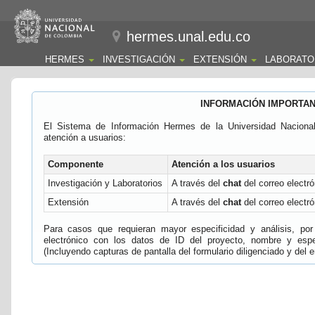
hermes.unal.edu.co
HERMES
INVESTIGACIÓN
EXTENSIÓN
LABORATO
INFORMACIÓN IMPORTA
El Sistema de Información Hermes de la Universidad Naciona
atención a usuarios:
Componente
Atención a los usuarios
Investigación y Laboratorios
A través del
chat
del correo electró
Extensión
A través del
chat
del correo electró
Para casos que requieran mayor especificidad y análisis, por 
electrónico con los datos de ID del proyecto, nombre y espec
(Incluyendo capturas de pantalla del formulario diligenciado y del e