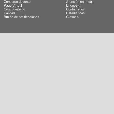
Concurso docente
Atención en línea
Pago Virtual
Encuesta
Control interno
Contáctenos
Calidad
Estadísticas
Buzón de notificaciones
Glosario