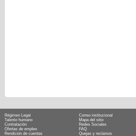
Régimen Legal
Correo institucional
Talento humano
Mapa del sitio
Contratación
Redes Sociales
Ofertas de empleo
FAQ
Rendición de cuentas
Quejas y reclamos