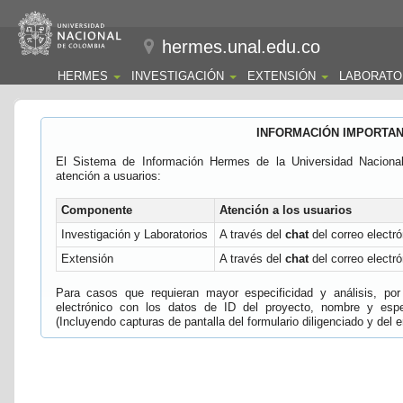
hermes.unal.edu.co
HERMES
INVESTIGACIÓN
EXTENSIÓN
LABORATO
INFORMACIÓN IMPORTA
El Sistema de Información Hermes de la Universidad Naciona
atención a usuarios:
Componente
Atención a los usuarios
Investigación y Laboratorios
A través del
chat
del correo electró
Extensión
A través del
chat
del correo electró
Para casos que requieran mayor especificidad y análisis, por 
electrónico con los datos de ID del proyecto, nombre y espec
(Incluyendo capturas de pantalla del formulario diligenciado y del e