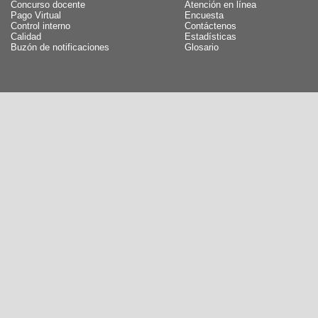
Concurso docente
Atención en línea
Pago Virtual
Encuesta
Control interno
Contáctenos
Calidad
Estadísticas
Buzón de notificaciones
Glosario