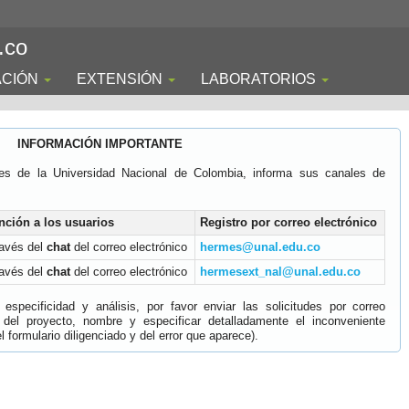
.co
ACIÓN
EXTENSIÓN
LABORATORIOS
INFORMACIÓN IMPORTANTE
es de la Universidad Nacional de Colombia, informa sus canales de
nción a los usuarios
Registro por correo electrónico
ravés del
chat
del correo electrónico
hermes@unal.edu.co
ravés del
chat
del correo electrónico
hermesext_nal@unal.edu.co
specificidad y análisis, por favor enviar las solicitudes por correo
 del proyecto, nombre y especificar detalladamente el inconveniente
 formulario diligenciado y del error que aparece).