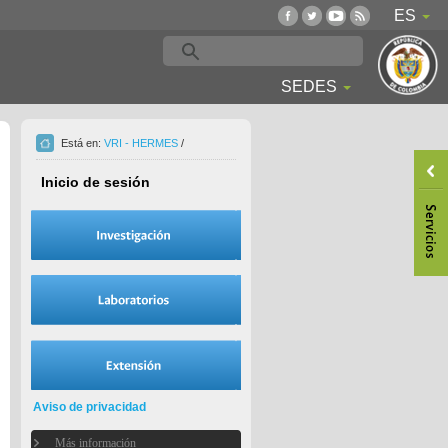
ES
SEDES
Está en:
VRI - HERMES
/
Inicio de sesión
Aviso de privacidad
Más información