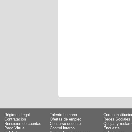
Régimen Legal
Talento humano
Correo institucio
Contratación
Ofertas de empleo
Redes Sociales
Rendición de cuentas
Concurso docente
Quejas y reclam
Pago Virtual
Control interno
Encuesta