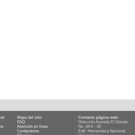
nal
Mapa del sitio
Contacto página web:
FAQ
Dirección Avenida El Dorado
os
Atención en línea
No. 44 A - 40
Contáctenos
Edif. Hemeroteca Nacional