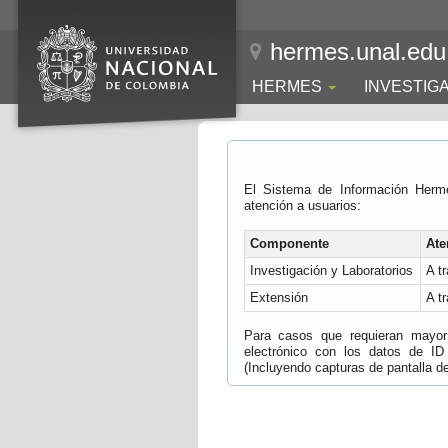
hermes.unal.edu
HERMES
INVESTIG
El Sistema de Información Herm
atención a usuarios:
Componente
Ate
Investigación y Laboratorios
A t
Extensión
A t
Para casos que requieran mayor e
electrónico con los datos de ID
(Incluyendo capturas de pantalla del