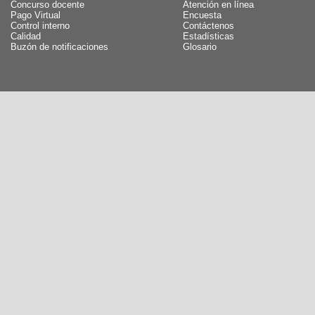
Concurso docente
Atención en línea
Pago Virtual
Encuesta
Control interno
Contáctenos
Calidad
Estadísticas
Buzón de notificaciones
Glosario