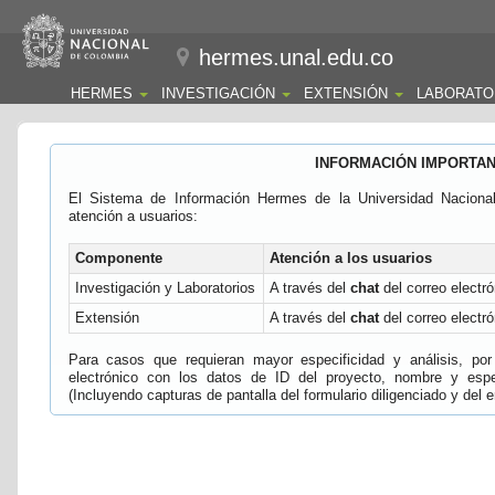
hermes.unal.edu.co
HERMES
INVESTIGACIÓN
EXTENSIÓN
LABORATO
INFORMACIÓN IMPORTA
El Sistema de Información Hermes de la Universidad Naciona
atención a usuarios:
Componente
Atención a los usuarios
Investigación y Laboratorios
A través del
chat
del correo electró
Extensión
A través del
chat
del correo electró
Para casos que requieran mayor especificidad y análisis, por 
electrónico con los datos de ID del proyecto, nombre y espec
(Incluyendo capturas de pantalla del formulario diligenciado y del e