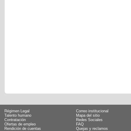
Régimen Legal
Correo institucional
Talento humano
Mapa del sitio
Contratación
Redes Sociales
Ofertas de empleo
FAQ
Rendición de cuentas
Quejas y reclamos