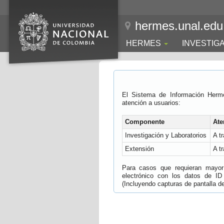
hermes.unal.edu
HERMES
INVESTIG
El Sistema de Información Herm
atención a usuarios:
Componente
Ate
Investigación y Laboratorios
A t
Extensión
A t
Para casos que requieran mayor e
electrónico con los datos de ID
(Incluyendo capturas de pantalla del