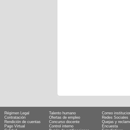
Régimen Legal
Talento humano
Correo institucio
Contratación
Ofertas de empleo
Redes Sociales
Rendición de cuentas
Concurso docente
Quejas y reclam
Pago Virtual
Control interno
Encuesta