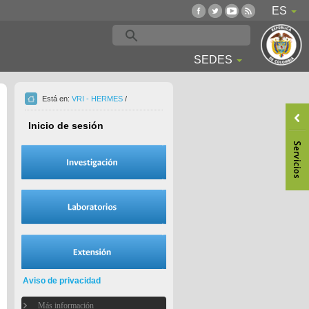
ES
SEDES
Está en:
VRI - HERMES
/
Inicio de sesión
Aviso de privacidad
Más información