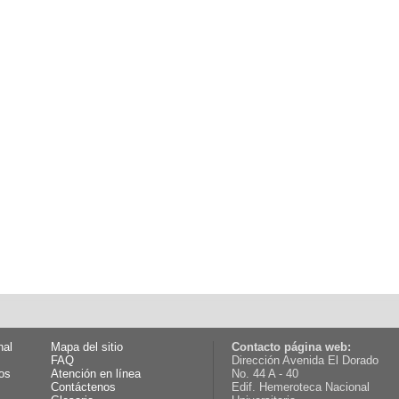
nal
Mapa del sitio
Contacto página web:
FAQ
Dirección Avenida El Dorado
os
Atención en línea
No. 44 A - 40
Contáctenos
Edif. Hemeroteca Nacional