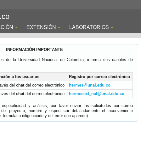
.co
ACIÓN
EXTENSIÓN
LABORATORIOS
INFORMACIÓN IMPORTANTE
es de la Universidad Nacional de Colombia, informa sus canales de
nción a los usuarios
Registro por correo electrónico
ravés del
chat
del correo electrónico
hermes@unal.edu.co
ravés del
chat
del correo electrónico
hermesext_nal@unal.edu.co
specificidad y análisis, por favor enviar las solicitudes por correo
 del proyecto, nombre y especificar detalladamente el inconveniente
 formulario diligenciado y del error que aparece).