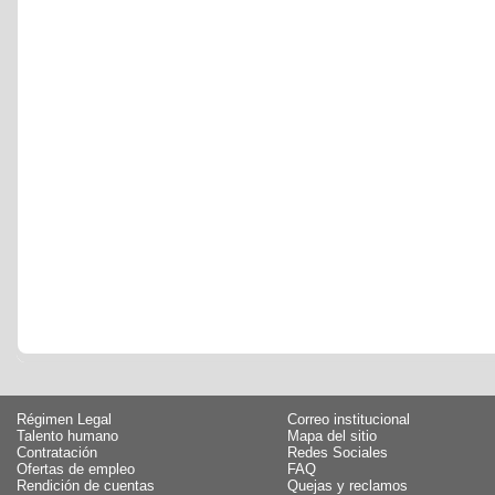
Régimen Legal
Correo institucional
Talento humano
Mapa del sitio
Contratación
Redes Sociales
Ofertas de empleo
FAQ
Rendición de cuentas
Quejas y reclamos