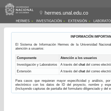
hermes.unal.edu.co
HERMES
INVESTIGACIÓN
EXTENSIÓN
LABORATO
INFORMACIÓN IMPORTA
El Sistema de Información Hermes de la Universidad Naciona
atención a usuarios:
Componente
Atención a los usuarios
Investigación y Laboratorios
A través del
chat
del correo electró
Extensión
A través del
chat
del correo electró
Para casos que requieran mayor especificidad y análisis, por 
electrónico con los datos de ID del proyecto, nombre y espec
(Incluyendo capturas de pantalla del formulario diligenciado y del e