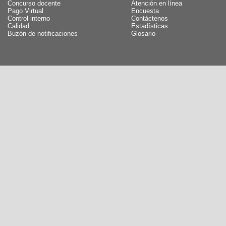
Concurso docente
Atención en línea
Pago Virtual
Encuesta
Control interno
Contáctenos
Calidad
Estadísticas
Buzón de notificaciones
Glosario