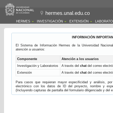
hermes.unal.edu.co
HERMES
INVESTIGACIÓN
EXTENSIÓN
LABORATO
INFORMACIÓN IMPORTA
El Sistema de Información Hermes de la Universidad Naciona
atención a usuarios:
Componente
Atención a los usuarios
Investigación y Laboratorios
A través del
chat
del correo electró
Extensión
A través del
chat
del correo electró
Para casos que requieran mayor especificidad y análisis, por 
electrónico con los datos de ID del proyecto, nombre y espec
(Incluyendo capturas de pantalla del formulario diligenciado y del e