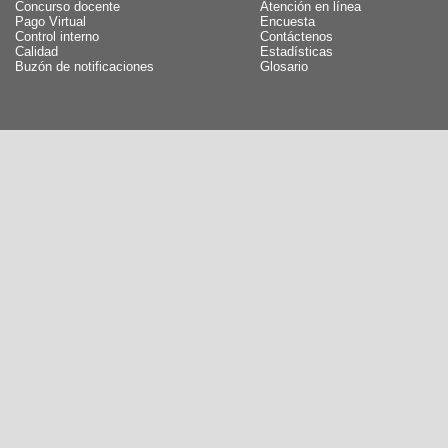
Concurso docente
Atención en línea
Pago Virtual
Encuesta
Control interno
Contáctenos
Calidad
Estadísticas
Buzón de notificaciones
Glosario