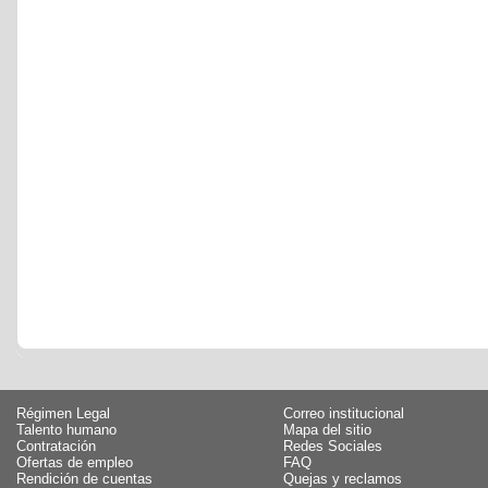
Régimen Legal
Correo institucional
Talento humano
Mapa del sitio
Contratación
Redes Sociales
Ofertas de empleo
FAQ
Rendición de cuentas
Quejas y reclamos