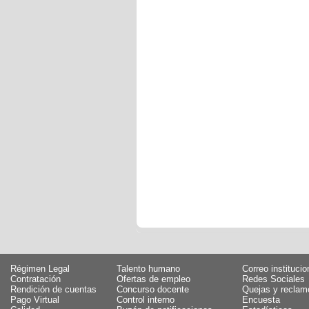
Régimen Legal
Talento humano
Correo institucio
Contratación
Ofertas de empleo
Redes Sociales
Rendición de cuentas
Concurso docente
Quejas y reclam
Pago Virtual
Control interno
Encuesta