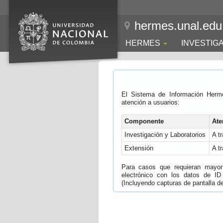
hermes.unal.edu
HERMES
INVESTIG
El Sistema de Información Herm
atención a usuarios:
Componente
Ate
Investigación y Laboratorios
A t
Extensión
A t
Para casos que requieran mayor e
electrónico con los datos de ID
(Incluyendo capturas de pantalla del