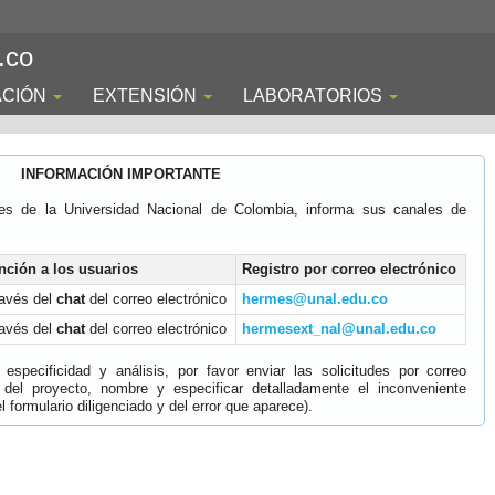
.co
ACIÓN
EXTENSIÓN
LABORATORIOS
INFORMACIÓN IMPORTANTE
es de la Universidad Nacional de Colombia, informa sus canales de
nción a los usuarios
Registro por correo electrónico
ravés del
chat
del correo electrónico
hermes@unal.edu.co
ravés del
chat
del correo electrónico
hermesext_nal@unal.edu.co
specificidad y análisis, por favor enviar las solicitudes por correo
 del proyecto, nombre y especificar detalladamente el inconveniente
 formulario diligenciado y del error que aparece).