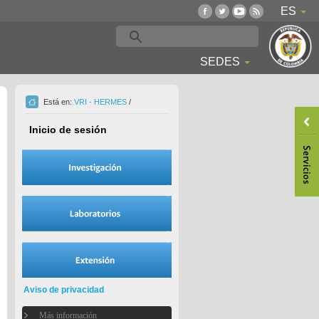
ES
SEDES
Está en:
VRI - HERMES
/
Inicio de sesión
Aviso de privacidad
Más información