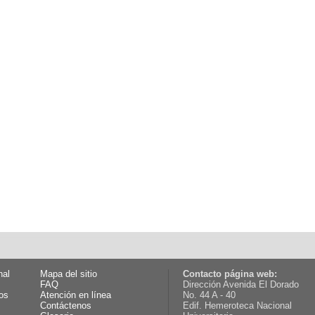
nal
Mapa del sitio
Contacto página web:
FAQ
Dirección Avenida El Dorado
os
Atención en línea
No. 44 A - 40
Contáctenos
Edif. Hemeroteca Nacional