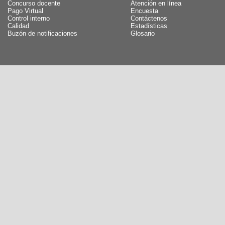
Concurso docente
Atención en línea
Pago Virtual
Encuesta
Control interno
Contáctenos
Calidad
Estadísticas
Buzón de notificaciones
Glosario