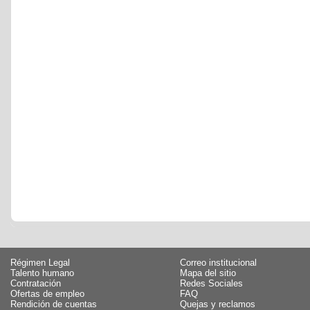
Régimen Legal
Correo institucional
Talento humano
Mapa del sitio
Contratación
Redes Sociales
Ofertas de empleo
FAQ
Rendición de cuentas
Quejas y reclamos