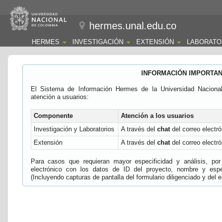
hermes.unal.edu.co
HERMES
INVESTIGACIÓN
EXTENSIÓN
LABORATO
INFORMACIÓN IMPORTA
El Sistema de Información Hermes de la Universidad Naciona
atención a usuarios:
Componente
Atención a los usuarios
Investigación y Laboratorios
A través del
chat
del correo electró
Extensión
A través del
chat
del correo electró
Para casos que requieran mayor especificidad y análisis, por 
electrónico con los datos de ID del proyecto, nombre y espec
(Incluyendo capturas de pantalla del formulario diligenciado y del e