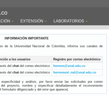
.co
ACIÓN
EXTENSIÓN
LABORATORIOS
INFORMACIÓN IMPORTANTE
es de la Universidad Nacional de Colombia, informa sus canales de
nción a los usuarios
Registro por correo electrónico
ravés del
chat
del correo electrónico
hermes@unal.edu.co
ravés del
chat
del correo electrónico
hermesext_nal@unal.edu.co
specificidad y análisis, por favor enviar las solicitudes por correo
 del proyecto, nombre y especificar detalladamente el inconveniente
 formulario diligenciado y del error que aparece).