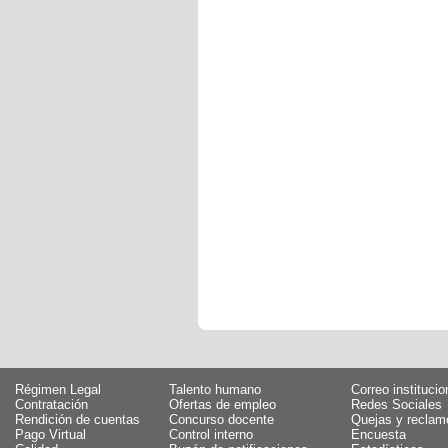
Régimen Legal
Talento humano
Correo institucio
Contratación
Ofertas de empleo
Redes Sociales
Rendición de cuentas
Concurso docente
Quejas y reclam
Pago Virtual
Control interno
Encuesta