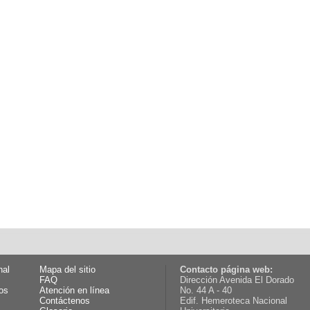
nal
Mapa del sitio
Contacto página web:
FAQ
Dirección Avenida El Dorado
os
Atención en línea
No. 44 A - 40
Contáctenos
Edif. Hemeroteca Nacional