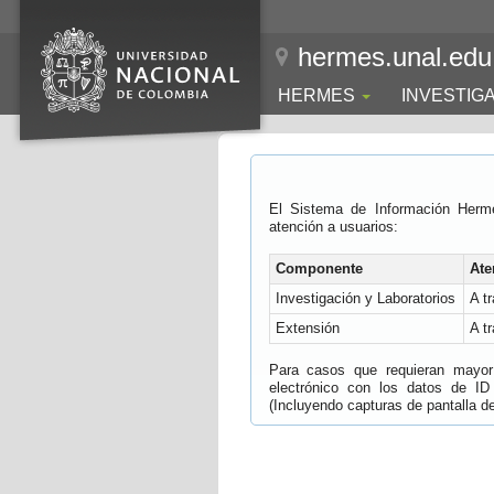
hermes.unal.edu
HERMES
INVESTIG
El Sistema de Información Herm
atención a usuarios:
Componente
Ate
Investigación y Laboratorios
A t
Extensión
A t
Para casos que requieran mayor e
electrónico con los datos de ID
(Incluyendo capturas de pantalla del