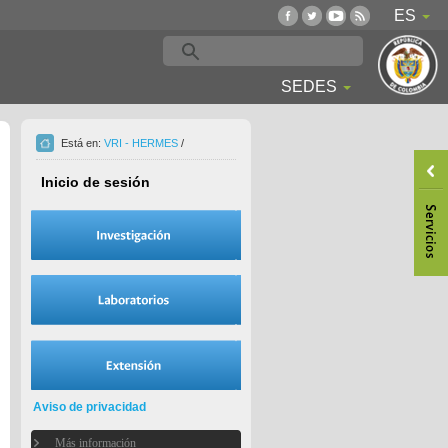
ES
SEDES
Está en:
VRI - HERMES
/
Inicio de sesión
Aviso de privacidad
Más información