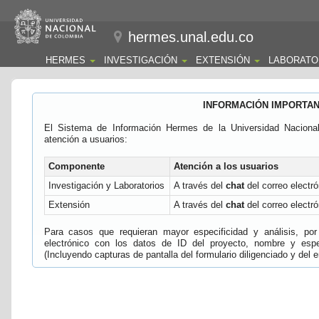
hermes.unal.edu.co
HERMES
INVESTIGACIÓN
EXTENSIÓN
LABORATO
INFORMACIÓN IMPORTA
El Sistema de Información Hermes de la Universidad Naciona
atención a usuarios:
Componente
Atención a los usuarios
Investigación y Laboratorios
A través del
chat
del correo electró
Extensión
A través del
chat
del correo electró
Para casos que requieran mayor especificidad y análisis, por 
electrónico con los datos de ID del proyecto, nombre y espec
(Incluyendo capturas de pantalla del formulario diligenciado y del e