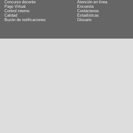
Concurso docente
Atención en línea
Pago Virtual
Encuesta
Control interno
Contáctenos
Calidad
Estadísticas
Buzón de notificaciones
Glosario