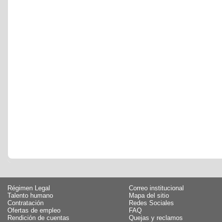
Régimen Legal
Correo institucional
Talento humano
Mapa del sitio
Contratación
Redes Sociales
Ofertas de empleo
FAQ
Rendición de cuentas
Quejas y reclamos