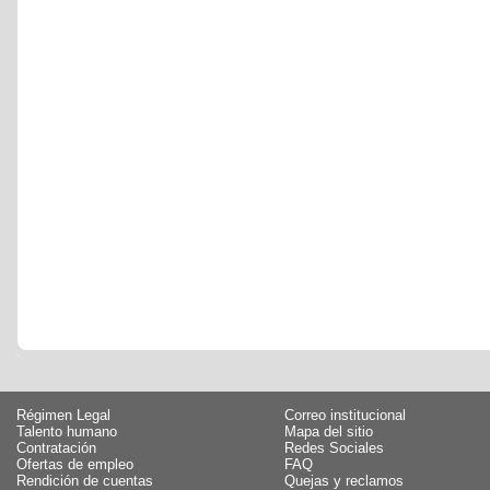
Régimen Legal
Correo institucional
Talento humano
Mapa del sitio
Contratación
Redes Sociales
Ofertas de empleo
FAQ
Rendición de cuentas
Quejas y reclamos