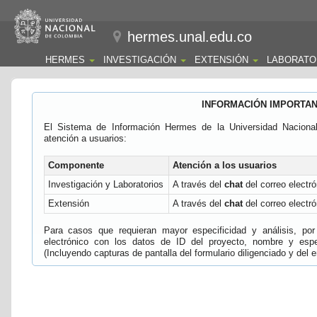
hermes.unal.edu.co
HERMES
INVESTIGACIÓN
EXTENSIÓN
LABORATO
INFORMACIÓN IMPORTA
El Sistema de Información Hermes de la Universidad Naciona
atención a usuarios:
Componente
Atención a los usuarios
Investigación y Laboratorios
A través del
chat
del correo electró
Extensión
A través del
chat
del correo electró
Para casos que requieran mayor especificidad y análisis, por 
electrónico con los datos de ID del proyecto, nombre y espec
(Incluyendo capturas de pantalla del formulario diligenciado y del e