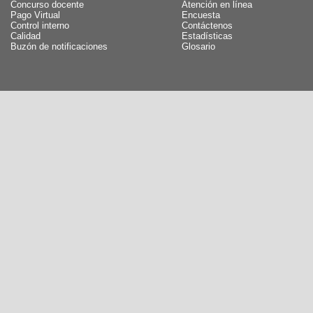
Concurso docente
Atención en línea
Pago Virtual
Encuesta
Control interno
Contáctenos
Calidad
Estadísticas
Buzón de notificaciones
Glosario