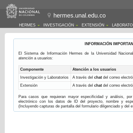
hermes.unal.edu.co
HERMES
INVESTIGACIÓN
EXTENSIÓN
LABORATO
INFORMACIÓN IMPORTA
El Sistema de Información Hermes de la Universidad Naciona
atención a usuarios:
Componente
Atención a los usuarios
Investigación y Laboratorios
A través del
chat
del correo electró
Extensión
A través del
chat
del correo electró
Para casos que requieran mayor especificidad y análisis, por 
electrónico con los datos de ID del proyecto, nombre y espec
(Incluyendo capturas de pantalla del formulario diligenciado y del e