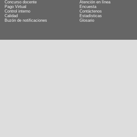
Concurso docente
Atención en línea
Pago Virtual
Encuesta
Control interno
Contáctenos
Calidad
Estadísticas
Buzón de notificaciones
Glosario