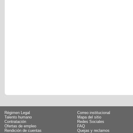
Régimen Legal
Correo institucional
Talento humano
Mapa del sitio
Contratación
Redes Sociales
Ofertas de empleo
FAQ
Rendición de cuentas
Quejas y reclamos