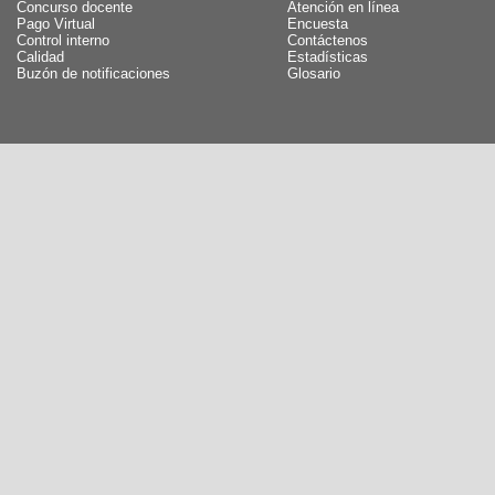
Concurso docente
Atención en línea
Pago Virtual
Encuesta
Control interno
Contáctenos
Calidad
Estadísticas
Buzón de notificaciones
Glosario