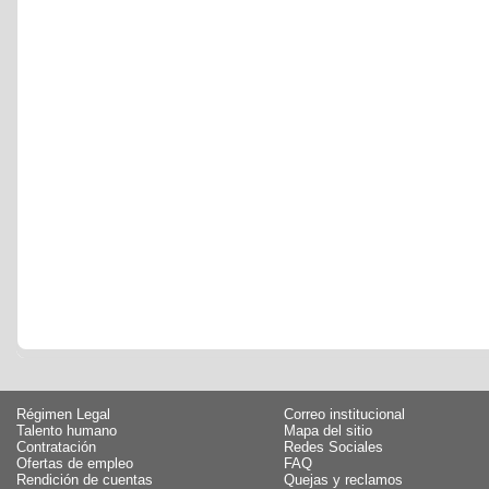
Régimen Legal
Correo institucional
Talento humano
Mapa del sitio
Contratación
Redes Sociales
Ofertas de empleo
FAQ
Rendición de cuentas
Quejas y reclamos