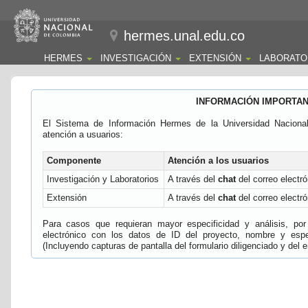
hermes.unal.edu.co
HERMES
INVESTIGACIÓN
EXTENSIÓN
LABORATO
INFORMACIÓN IMPORTA
El Sistema de Información Hermes de la Universidad Naciona
atención a usuarios:
Componente
Atención a los usuarios
Investigación y Laboratorios
A través del
chat
del correo electró
Extensión
A través del
chat
del correo electró
Para casos que requieran mayor especificidad y análisis, por 
electrónico con los datos de ID del proyecto, nombre y espec
(Incluyendo capturas de pantalla del formulario diligenciado y del e