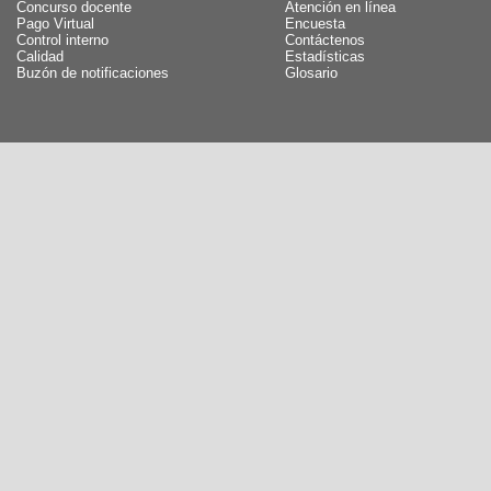
Concurso docente
Atención en línea
Pago Virtual
Encuesta
Control interno
Contáctenos
Calidad
Estadísticas
Buzón de notificaciones
Glosario