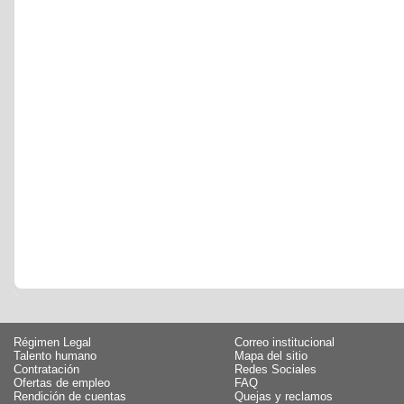
Régimen Legal
Correo institucional
Talento humano
Mapa del sitio
Contratación
Redes Sociales
Ofertas de empleo
FAQ
Rendición de cuentas
Quejas y reclamos