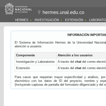
hermes.unal.edu.co
HERMES
INVESTIGACIÓN
EXTENSIÓN
LABORATO
INFORMACIÓN IMPORTA
El Sistema de Información Hermes de la Universidad Naciona
atención a usuarios:
Componente
Atención a los usuarios
Investigación y Laboratorios
A través del
chat
del correo electró
Extensión
A través del
chat
del correo electró
Para casos que requieran mayor especificidad y análisis, por 
electrónico con los datos de ID del proyecto, nombre y espec
(Incluyendo capturas de pantalla del formulario diligenciado y del e