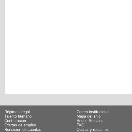
Régimen Legal
Correo institucional
Talento humano
Mapa del sitio
Contratación
Redes Sociales
Ofertas de empleo
FAQ
Rendición de cuentas
Quejas y reclamos