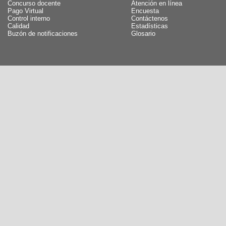
Concurso docente
Atención en línea
Pago Virtual
Encuesta
Control interno
Contáctenos
Calidad
Estadísticas
Buzón de notificaciones
Glosario