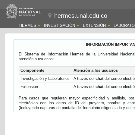
hermes.unal.edu.co
HERMES
INVESTIGACIÓN
EXTENSIÓN
LABORATO
INFORMACIÓN IMPORTA
El Sistema de Información Hermes de la Universidad Naciona
atención a usuarios:
Componente
Atención a los usuarios
Investigación y Laboratorios
A través del
chat
del correo electró
Extensión
A través del
chat
del correo electró
Para casos que requieran mayor especificidad y análisis, por 
electrónico con los datos de ID del proyecto, nombre y espec
(Incluyendo capturas de pantalla del formulario diligenciado y del e