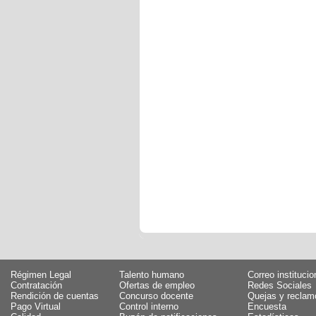
Régimen Legal
Talento humano
Correo institucio
Contratación
Ofertas de empleo
Redes Sociales
Rendición de cuentas
Concurso docente
Quejas y reclam
Pago Virtual
Control interno
Encuesta