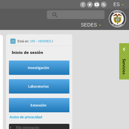
ES
SEDES
Está en:
VRI - HERMES
/
Inicio de sesión
Aviso de privacidad
Más información