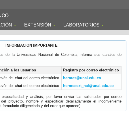
.co
ACIÓN
EXTENSIÓN
LABORATORIOS
INFORMACIÓN IMPORTANTE
es de la Universidad Nacional de Colombia, informa sus canales de
nción a los usuarios
Registro por correo electrónico
ravés del
chat
del correo electrónico
hermes@unal.edu.co
ravés del
chat
del correo electrónico
hermesext_nal@unal.edu.co
specificidad y análisis, por favor enviar las solicitudes por correo
 del proyecto, nombre y especificar detalladamente el inconveniente
 formulario diligenciado y del error que aparece).