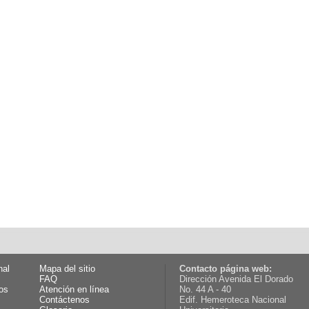
nal
Mapa del sitio
Contacto página web:
FAQ
Dirección Avenida El Dorado
os
Atención en línea
No. 44 A - 40
Contáctenos
Edif. Hemeroteca Nacional