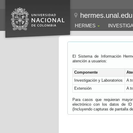
hermes.unal.edu
HERMES
INVESTIG
El Sistema de Información Herm
atención a usuarios:
Componente
Ate
Investigación y Laboratorios
A t
Extensión
A t
Para casos que requieran mayor e
electrónico con los datos de ID
(Incluyendo capturas de pantalla del