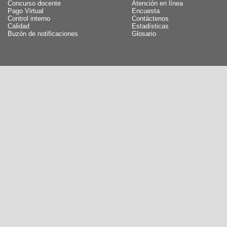
Concurso docente
Atención en línea
Pago Virtual
Encuesta
Control interno
Contáctenos
Calidad
Estadísticas
Buzón de notificaciones
Glosario