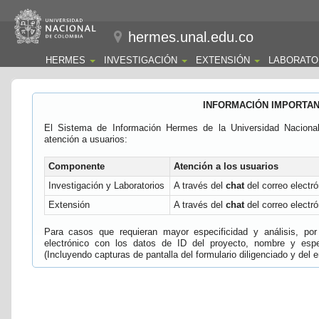
hermes.unal.edu.co
HERMES
INVESTIGACIÓN
EXTENSIÓN
LABORATO
INFORMACIÓN IMPORTA
El Sistema de Información Hermes de la Universidad Naciona
atención a usuarios:
Componente
Atención a los usuarios
Investigación y Laboratorios
A través del
chat
del correo electró
Extensión
A través del
chat
del correo electró
Para casos que requieran mayor especificidad y análisis, por 
electrónico con los datos de ID del proyecto, nombre y espec
(Incluyendo capturas de pantalla del formulario diligenciado y del e