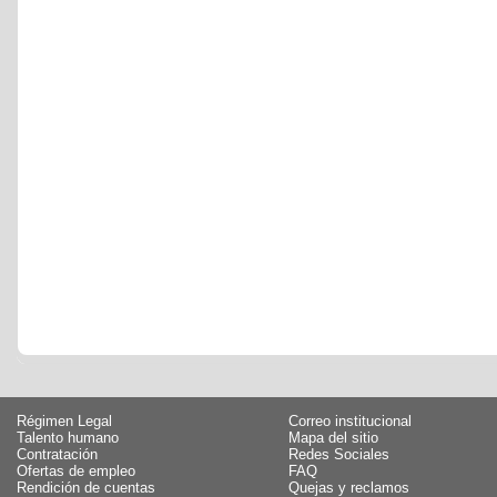
Régimen Legal
Correo institucional
Talento humano
Mapa del sitio
Contratación
Redes Sociales
Ofertas de empleo
FAQ
Rendición de cuentas
Quejas y reclamos