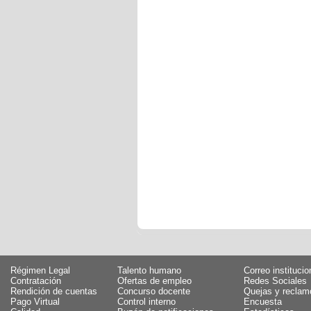
Régimen Legal
Talento humano
Correo institucio
Contratación
Ofertas de empleo
Redes Sociales
Rendición de cuentas
Concurso docente
Quejas y reclam
Pago Virtual
Control interno
Encuesta