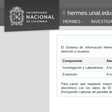
hermes.unal.edu
HERMES
INVESTIG
El Sistema de Información Herm
atención a usuarios:
Componente
Ate
Investigación y Laboratorios
A t
Extensión
A t
Para casos que requieran mayor e
electrónico con los datos de ID
(Incluyendo capturas de pantalla del