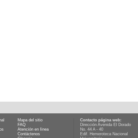
nal
Mapa del sitio
Contacto página web:
FAQ
Dirección Avenida El Dorado
os
Atención en línea
No. 44 A - 40
Contáctenos
Edif. Hemeroteca Nacional