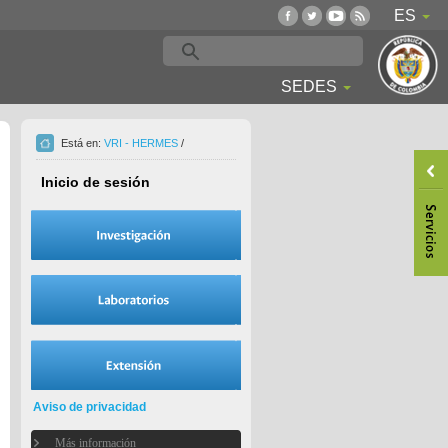
ES
SEDES
Está en:
VRI - HERMES
/
Inicio de sesión
Aviso de privacidad
Más información