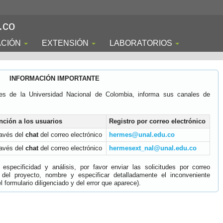
.co
ACIÓN
EXTENSIÓN
LABORATORIOS
INFORMACIÓN IMPORTANTE
es de la Universidad Nacional de Colombia, informa sus canales de
nción a los usuarios
Registro por correo electrónico
ravés del
chat
del correo electrónico
hermes@unal.edu.co
ravés del
chat
del correo electrónico
hermesext_nal@unal.edu.co
specificidad y análisis, por favor enviar las solicitudes por correo
 del proyecto, nombre y especificar detalladamente el inconveniente
 formulario diligenciado y del error que aparece).