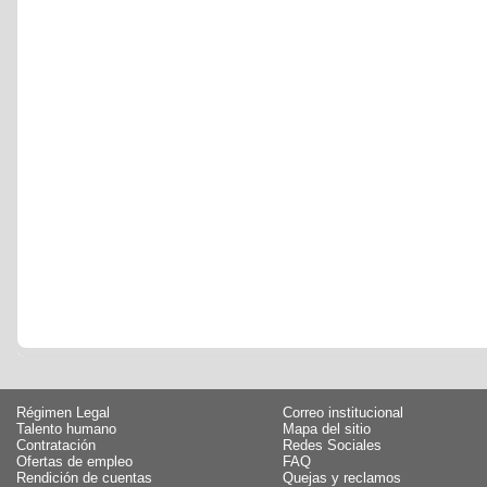
Régimen Legal
Correo institucional
Talento humano
Mapa del sitio
Contratación
Redes Sociales
Ofertas de empleo
FAQ
Rendición de cuentas
Quejas y reclamos