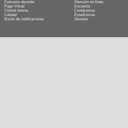
Concurso docente
Atención en línea
Pago Virtual
Encuesta
Control interno
Contáctenos
Calidad
Estadísticas
Buzón de notificaciones
Glosario