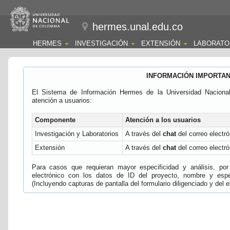
hermes.unal.edu.co
HERMES
INVESTIGACIÓN
EXTENSIÓN
LABORATO
INFORMACIÓN IMPORTA
El Sistema de Información Hermes de la Universidad Naciona
atención a usuarios:
Componente
Atención a los usuarios
Investigación y Laboratorios
A través del
chat
del correo electró
Extensión
A través del
chat
del correo electró
Para casos que requieran mayor especificidad y análisis, por 
electrónico con los datos de ID del proyecto, nombre y espec
(Incluyendo capturas de pantalla del formulario diligenciado y del e