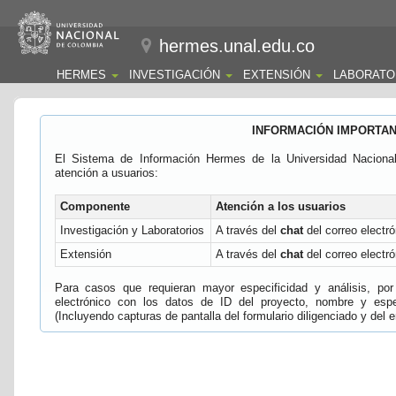
hermes.unal.edu.co
HERMES
INVESTIGACIÓN
EXTENSIÓN
LABORATO
INFORMACIÓN IMPORTA
El Sistema de Información Hermes de la Universidad Naciona
atención a usuarios:
Componente
Atención a los usuarios
Investigación y Laboratorios
A través del
chat
del correo electró
Extensión
A través del
chat
del correo electró
Para casos que requieran mayor especificidad y análisis, por 
electrónico con los datos de ID del proyecto, nombre y espec
(Incluyendo capturas de pantalla del formulario diligenciado y del e