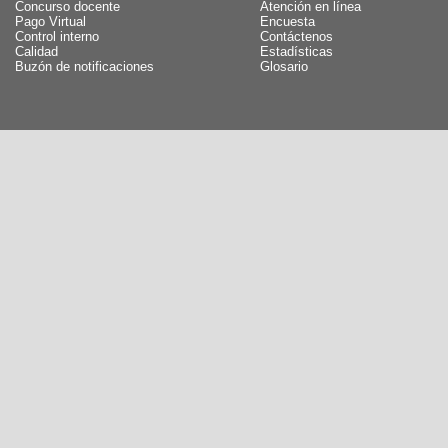
Concurso docente
Atención en línea
Pago Virtual
Encuesta
Control interno
Contáctenos
Calidad
Estadísticas
Buzón de notificaciones
Glosario