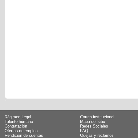
Régimen Legal
Correo institucional
Talento humano
Mapa del sitio
Contratación
Redes Sociales
Ofertas de empleo
FAQ
Rendición de cuentas
Quejas y reclamos