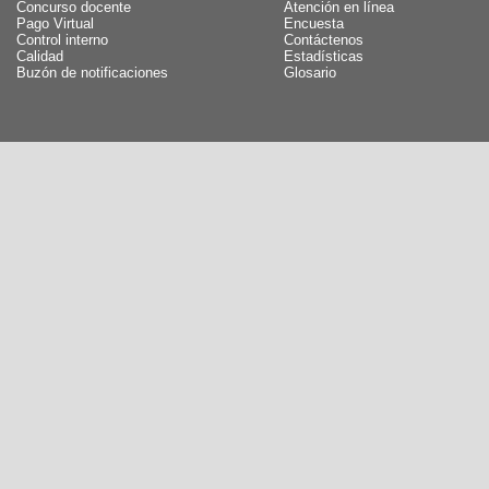
Concurso docente
Atención en línea
Pago Virtual
Encuesta
Control interno
Contáctenos
Calidad
Estadísticas
Buzón de notificaciones
Glosario