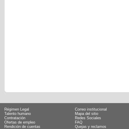
Régimen Legal
Correo institucional
Talento humano
Mapa del sitio
Contratación
Redes Sociales
Ofertas de empleo
FAQ
Rendición de cuentas
Quejas y reclamos