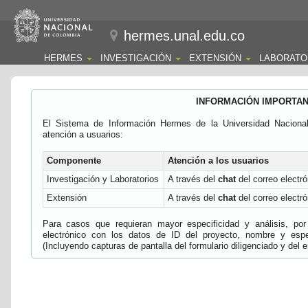
hermes.unal.edu.co
HERMES
INVESTIGACIÓN
EXTENSIÓN
LABORATO
INFORMACIÓN IMPORTA
El Sistema de Información Hermes de la Universidad Naciona
atención a usuarios:
Componente
Atención a los usuarios
Investigación y Laboratorios
A través del
chat
del correo electró
Extensión
A través del
chat
del correo electró
Para casos que requieran mayor especificidad y análisis, por 
electrónico con los datos de ID del proyecto, nombre y espec
(Incluyendo capturas de pantalla del formulario diligenciado y del e