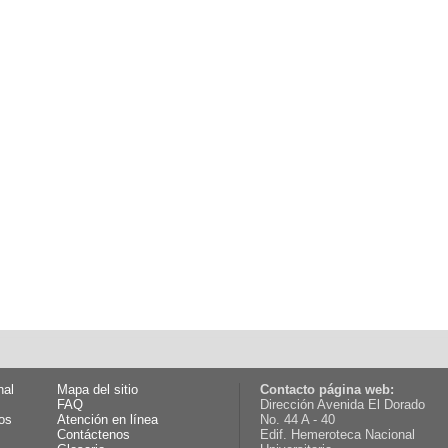
nal
Mapa del sitio
Contacto página web:
FAQ
Dirección Avenida El Dorado
os
Atención en línea
No. 44 A - 40
Contáctenos
Edif. Hemeroteca Nacional