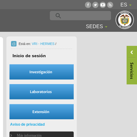
ES
SEDES
Está en:
VRI - HERMES
/
Inicio de sesión
Aviso de privacidad
Más información