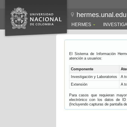
hermes.unal.edu
HERMES
INVESTIG
El Sistema de Información Herm
atención a usuarios:
Componente
Ate
Investigación y Laboratorios
A t
Extensión
A t
Para casos que requieran mayor e
electrónico con los datos de ID
(Incluyendo capturas de pantalla del