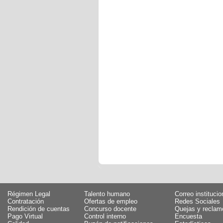
Régimen Legal
Talento humano
Correo institucio
Contratación
Ofertas de empleo
Redes Sociales
Rendición de cuentas
Concurso docente
Quejas y reclam
Pago Virtual
Control interno
Encuesta