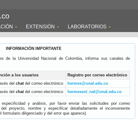
.co
ACIÓN
EXTENSIÓN
LABORATORIOS
INFORMACIÓN IMPORTANTE
es de la Universidad Nacional de Colombia, informa sus canales de
nción a los usuarios
Registro por correo electrónico
ravés del
chat
del correo electrónico
hermes@unal.edu.co
ravés del
chat
del correo electrónico
hermesext_nal@unal.edu.co
specificidad y análisis, por favor enviar las solicitudes por correo
 del proyecto, nombre y especificar detalladamente el inconveniente
 formulario diligenciado y del error que aparece).