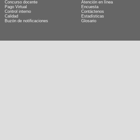
Concurso docente
Atención en línea
Pago Virtual
Encuesta
Control interno
Contáctenos
Calidad
Estadísticas
Buzón de notificaciones
Glosario