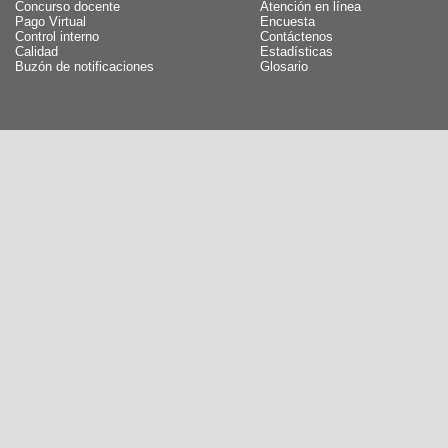
Concurso docente
Atención en línea
Pago Virtual
Encuesta
Control interno
Contáctenos
Calidad
Estadísticas
Buzón de notificaciones
Glosario