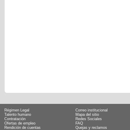
Régimen Legal
Correo institucional
Talento humano
Mapa del sitio
Contratación
Redes Sociales
Ofertas de empleo
FAQ
Rendición de cuentas
Quejas y reclamos