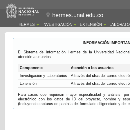
hermes.unal.edu.co
HERMES
INVESTIGACIÓN
EXTENSIÓN
LABORATO
INFORMACIÓN IMPORTA
El Sistema de Información Hermes de la Universidad Naciona
atención a usuarios:
Componente
Atención a los usuarios
Investigación y Laboratorios
A través del
chat
del correo electró
Extensión
A través del
chat
del correo electró
Para casos que requieran mayor especificidad y análisis, por 
electrónico con los datos de ID del proyecto, nombre y espec
(Incluyendo capturas de pantalla del formulario diligenciado y del e