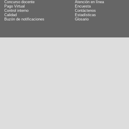
Concurso docente
Atención en línea
Pago Virtual
Encuesta
Control interno
Contáctenos
Calidad
Estadísticas
Buzón de notificaciones
Glosario