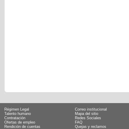
Régimen Legal
Correo institucional
Talento humano
Mapa del sitio
Contratación
Redes Sociales
Ofertas de empleo
FAQ
Rendición de cuentas
Quejas y reclamos