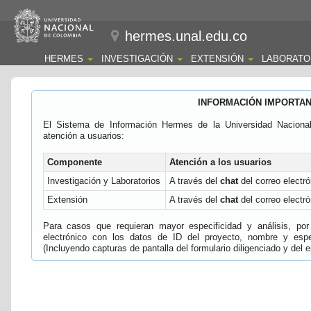
hermes.unal.edu.co
HERMES
INVESTIGACIÓN
EXTENSIÓN
LABORATO
INFORMACIÓN IMPORTA
El Sistema de Información Hermes de la Universidad Naciona
atención a usuarios:
Componente
Atención a los usuarios
Investigación y Laboratorios
A través del
chat
del correo electró
Extensión
A través del
chat
del correo electró
Para casos que requieran mayor especificidad y análisis, por 
electrónico con los datos de ID del proyecto, nombre y espec
(Incluyendo capturas de pantalla del formulario diligenciado y del e