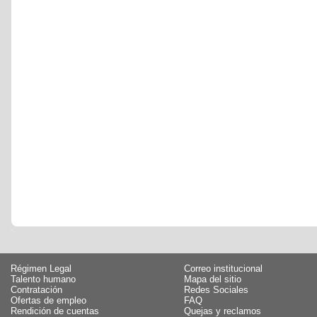
Régimen Legal
Correo institucional
Talento humano
Mapa del sitio
Contratación
Redes Sociales
Ofertas de empleo
FAQ
Rendición de cuentas
Quejas y reclamos