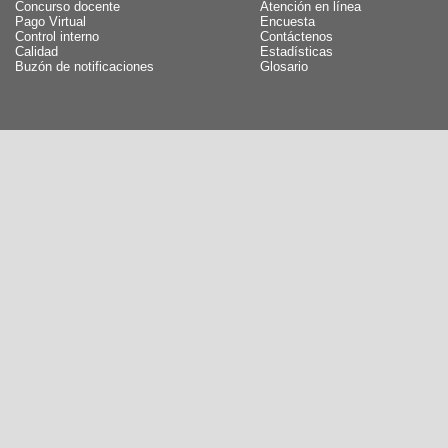
Concurso docente
Atención en línea
Pago Virtual
Encuesta
Control interno
Contáctenos
Calidad
Estadísticas
Buzón de notificaciones
Glosario