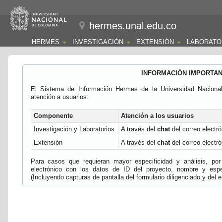
hermes.unal.edu.co
HERMES
INVESTIGACIÓN
EXTENSIÓN
LABORATO
INFORMACIÓN IMPORTA
El Sistema de Información Hermes de la Universidad Naciona
atención a usuarios:
Componente
Atención a los usuarios
Investigación y Laboratorios
A través del
chat
del correo electró
Extensión
A través del
chat
del correo electró
Para casos que requieran mayor especificidad y análisis, por 
electrónico con los datos de ID del proyecto, nombre y espec
(Incluyendo capturas de pantalla del formulario diligenciado y del e