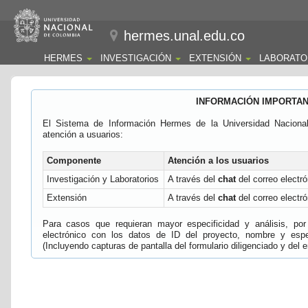
hermes.unal.edu.co
HERMES
INVESTIGACIÓN
EXTENSIÓN
LABORATO
INFORMACIÓN IMPORTA
El Sistema de Información Hermes de la Universidad Naciona
atención a usuarios:
Componente
Atención a los usuarios
Investigación y Laboratorios
A través del
chat
del correo electró
Extensión
A través del
chat
del correo electró
Para casos que requieran mayor especificidad y análisis, por 
electrónico con los datos de ID del proyecto, nombre y espec
(Incluyendo capturas de pantalla del formulario diligenciado y del e