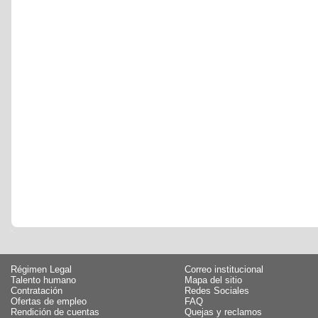
Régimen Legal
Correo institucional
Talento humano
Mapa del sitio
Contratación
Redes Sociales
Ofertas de empleo
FAQ
Rendición de cuentas
Quejas y reclamos