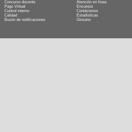
Concurso docente
Atención en línea
Pago Virtual
Encuesta
Control interno
Contáctenos
Calidad
Estadísticas
Buzón de notificaciones
Glosario