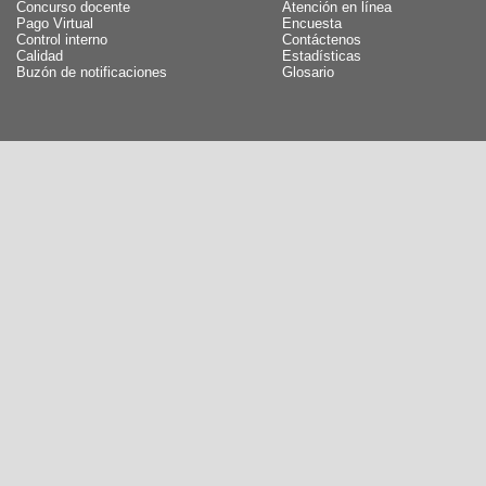
Concurso docente
Atención en línea
Pago Virtual
Encuesta
Control interno
Contáctenos
Calidad
Estadísticas
Buzón de notificaciones
Glosario