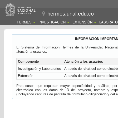
hermes.unal.edu.co
HERMES
INVESTIGACIÓN
EXTENSIÓN
LABORATO
INFORMACIÓN IMPORTA
El Sistema de Información Hermes de la Universidad Naciona
atención a usuarios:
Componente
Atención a los usuarios
Investigación y Laboratorios
A través del
chat
del correo electró
Extensión
A través del
chat
del correo electró
Para casos que requieran mayor especificidad y análisis, por 
electrónico con los datos de ID del proyecto, nombre y espec
(Incluyendo capturas de pantalla del formulario diligenciado y del e