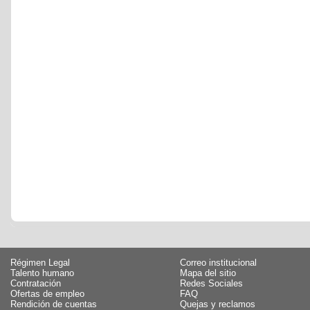
Régimen Legal
Correo institucional
Talento humano
Mapa del sitio
Contratación
Redes Sociales
Ofertas de empleo
FAQ
Rendición de cuentas
Quejas y reclamos