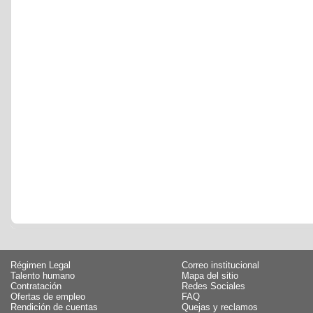
Régimen Legal
Correo institucional
Talento humano
Mapa del sitio
Contratación
Redes Sociales
Ofertas de empleo
FAQ
Rendición de cuentas
Quejas y reclamos