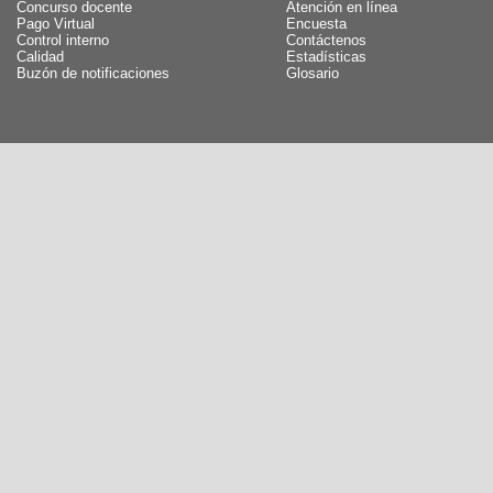
Concurso docente
Atención en línea
Pago Virtual
Encuesta
Control interno
Contáctenos
Calidad
Estadísticas
Buzón de notificaciones
Glosario