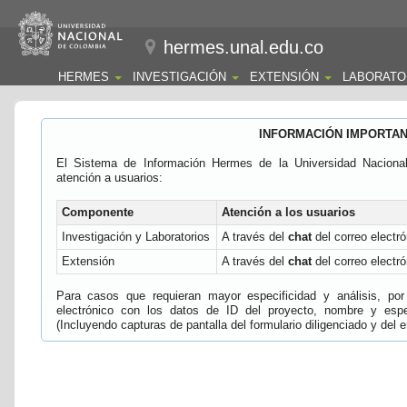
hermes.unal.edu.co
HERMES
INVESTIGACIÓN
EXTENSIÓN
LABORATO
INFORMACIÓN IMPORTA
El Sistema de Información Hermes de la Universidad Naciona
atención a usuarios:
Componente
Atención a los usuarios
Investigación y Laboratorios
A través del
chat
del correo electró
Extensión
A través del
chat
del correo electró
Para casos que requieran mayor especificidad y análisis, por 
electrónico con los datos de ID del proyecto, nombre y espec
(Incluyendo capturas de pantalla del formulario diligenciado y del e