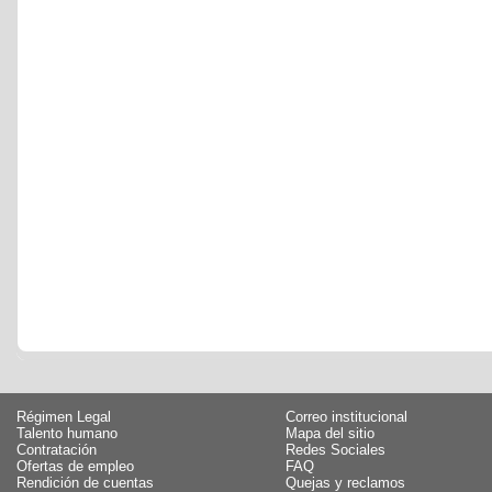
Régimen Legal
Correo institucional
Talento humano
Mapa del sitio
Contratación
Redes Sociales
Ofertas de empleo
FAQ
Rendición de cuentas
Quejas y reclamos