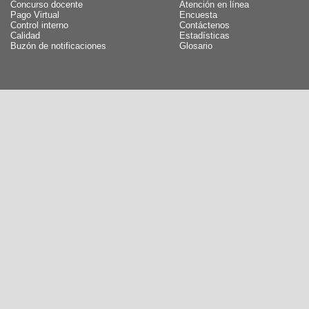
Concurso docente
Atención en línea
Pago Virtual
Encuesta
Control interno
Contáctenos
Calidad
Estadísticas
Buzón de notificaciones
Glosario