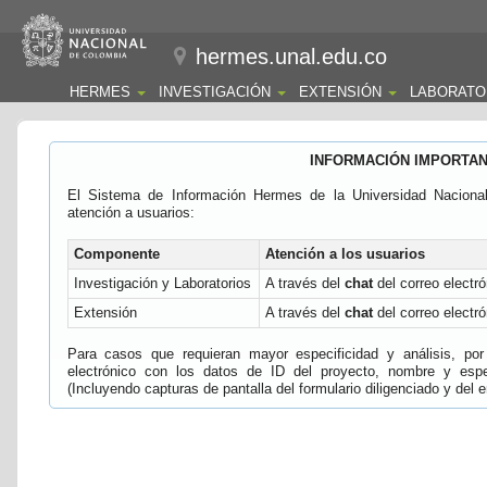
hermes.unal.edu.co
HERMES
INVESTIGACIÓN
EXTENSIÓN
LABORATO
INFORMACIÓN IMPORTA
El Sistema de Información Hermes de la Universidad Naciona
atención a usuarios:
Componente
Atención a los usuarios
Investigación y Laboratorios
A través del
chat
del correo electró
Extensión
A través del
chat
del correo electró
Para casos que requieran mayor especificidad y análisis, por 
electrónico con los datos de ID del proyecto, nombre y espec
(Incluyendo capturas de pantalla del formulario diligenciado y del e