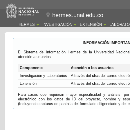
hermes.unal.edu.co
HERMES
INVESTIGACIÓN
EXTENSIÓN
LABORATO
INFORMACIÓN IMPORTA
El Sistema de Información Hermes de la Universidad Naciona
atención a usuarios:
Componente
Atención a los usuarios
Investigación y Laboratorios
A través del
chat
del correo electró
Extensión
A través del
chat
del correo electró
Para casos que requieran mayor especificidad y análisis, por 
electrónico con los datos de ID del proyecto, nombre y espec
(Incluyendo capturas de pantalla del formulario diligenciado y del e