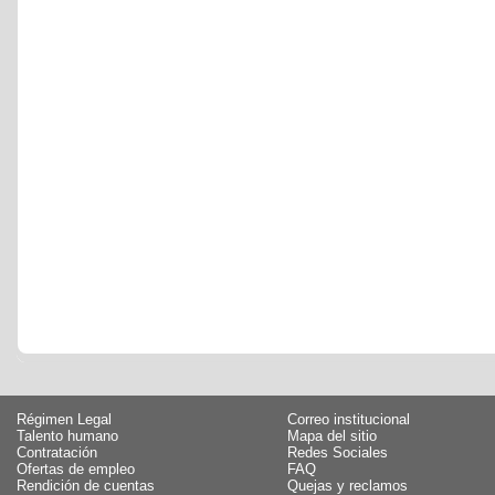
Régimen Legal
Correo institucional
Talento humano
Mapa del sitio
Contratación
Redes Sociales
Ofertas de empleo
FAQ
Rendición de cuentas
Quejas y reclamos