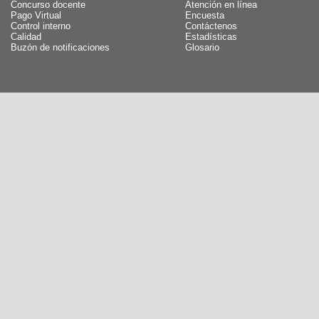
Concurso docente
Atención en línea
Pago Virtual
Encuesta
Control interno
Contáctenos
Calidad
Estadísticas
Buzón de notificaciones
Glosario