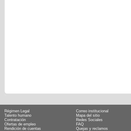
Régimen Legal
Correo institucional
Talento humano
Mapa del sitio
Contratación
Redes Sociales
Ofertas de empleo
FAQ
Rendición de cuentas
Quejas y reclamos