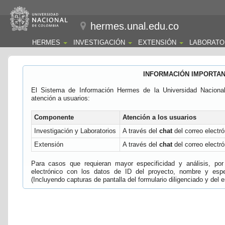
hermes.unal.edu.co
HERMES
INVESTIGACIÓN
EXTENSIÓN
LABORATO
INFORMACIÓN IMPORTA
El Sistema de Información Hermes de la Universidad Naciona
atención a usuarios:
Componente
Atención a los usuarios
Investigación y Laboratorios
A través del
chat
del correo electró
Extensión
A través del
chat
del correo electró
Para casos que requieran mayor especificidad y análisis, por 
electrónico con los datos de ID del proyecto, nombre y espec
(Incluyendo capturas de pantalla del formulario diligenciado y del e