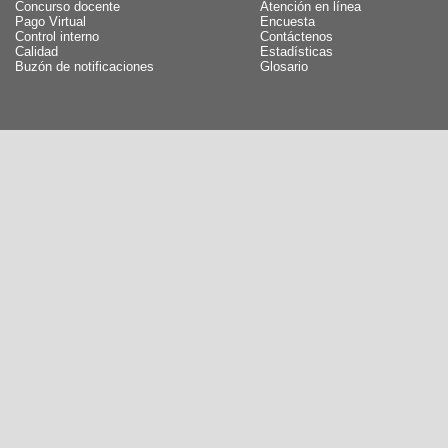
Concurso docente
Atención en línea
Pago Virtual
Encuesta
Control interno
Contáctenos
Calidad
Estadísticas
Buzón de notificaciones
Glosario