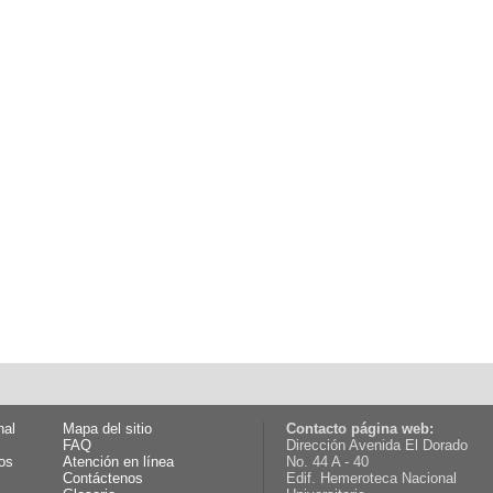
nal
Mapa del sitio
Contacto página web:
FAQ
Dirección Avenida El Dorado
os
Atención en línea
No. 44 A - 40
Contáctenos
Edif. Hemeroteca Nacional