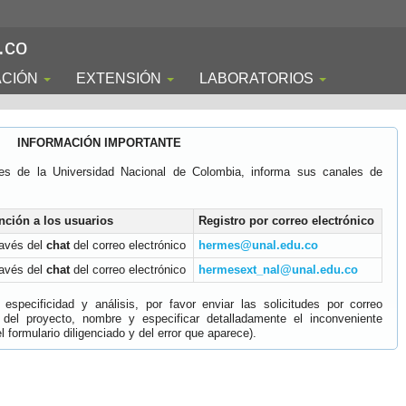
.co
ACIÓN
EXTENSIÓN
LABORATORIOS
INFORMACIÓN IMPORTANTE
es de la Universidad Nacional de Colombia, informa sus canales de
nción a los usuarios
Registro por correo electrónico
ravés del
chat
del correo electrónico
hermes@unal.edu.co
ravés del
chat
del correo electrónico
hermesext_nal@unal.edu.co
specificidad y análisis, por favor enviar las solicitudes por correo
 del proyecto, nombre y especificar detalladamente el inconveniente
 formulario diligenciado y del error que aparece).