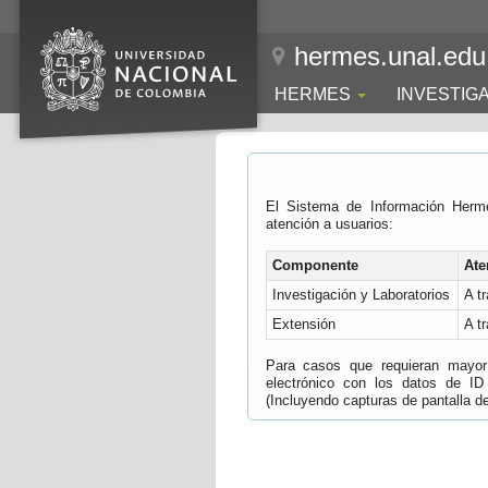
hermes.unal.edu
HERMES
INVESTIG
El Sistema de Información Herm
atención a usuarios:
Componente
Ate
Investigación y Laboratorios
A t
Extensión
A t
Para casos que requieran mayor e
electrónico con los datos de ID
(Incluyendo capturas de pantalla del