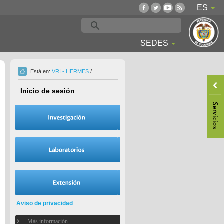
ES
SEDES
Está en:
VRI - HERMES
/
Inicio de sesión
Aviso de privacidad
Más información