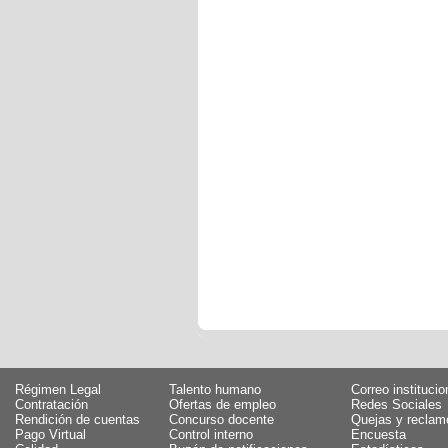
Régimen Legal
Talento humano
Correo institucio
Contratación
Ofertas de empleo
Redes Sociales
Rendición de cuentas
Concurso docente
Quejas y reclam
Pago Virtual
Control interno
Encuesta