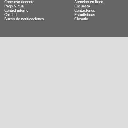
Concurso docente
Atención en línea
Pago Virtual
Encuesta
Control interno
Contáctenos
Calidad
Estadísticas
Buzón de notificaciones
Glosario