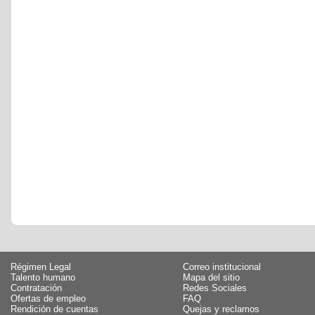
Régimen Legal
Correo institucional
Talento humano
Mapa del sitio
Contratación
Redes Sociales
Ofertas de empleo
FAQ
Rendición de cuentas
Quejas y reclamos