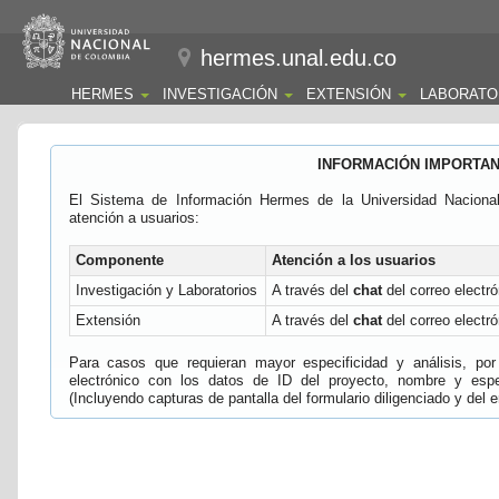
hermes.unal.edu.co
HERMES
INVESTIGACIÓN
EXTENSIÓN
LABORATO
INFORMACIÓN IMPORTA
El Sistema de Información Hermes de la Universidad Naciona
atención a usuarios:
Componente
Atención a los usuarios
Investigación y Laboratorios
A través del
chat
del correo electró
Extensión
A través del
chat
del correo electró
Para casos que requieran mayor especificidad y análisis, por 
electrónico con los datos de ID del proyecto, nombre y espec
(Incluyendo capturas de pantalla del formulario diligenciado y del e