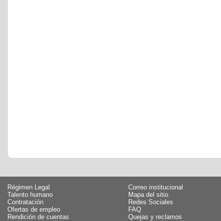
Régimen Legal
Correo institucional
Talento humano
Mapa del sitio
Contratación
Redes Sociales
Ofertas de empleo
FAQ
Rendición de cuentas
Quejas y reclamos