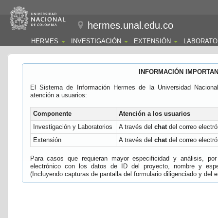
hermes.unal.edu.co
HERMES
INVESTIGACIÓN
EXTENSIÓN
LABORATO
INFORMACIÓN IMPORTA
El Sistema de Información Hermes de la Universidad Naciona
atención a usuarios:
Componente
Atención a los usuarios
Investigación y Laboratorios
A través del
chat
del correo electró
Extensión
A través del
chat
del correo electró
Para casos que requieran mayor especificidad y análisis, por 
electrónico con los datos de ID del proyecto, nombre y espec
(Incluyendo capturas de pantalla del formulario diligenciado y del e