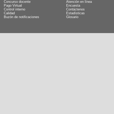
Concurso docente
Atención en línea
Pago Virtual
Encuesta
Control interno
Contáctenos
Calidad
Estadísticas
Buzón de notificaciones
Glosario