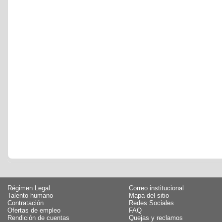
Régimen Legal
Correo institucional
Talento humano
Mapa del sitio
Contratación
Redes Sociales
Ofertas de empleo
FAQ
Rendición de cuentas
Quejas y reclamos