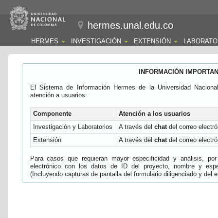
hermes.unal.edu.co
HERMES
INVESTIGACIÓN
EXTENSIÓN
LABORATO
INFORMACIÓN IMPORTA
El Sistema de Información Hermes de la Universidad Naciona
atención a usuarios:
Componente
Atención a los usuarios
Investigación y Laboratorios
A través del
chat
del correo electró
Extensión
A través del
chat
del correo electró
Para casos que requieran mayor especificidad y análisis, por 
electrónico con los datos de ID del proyecto, nombre y espec
(Incluyendo capturas de pantalla del formulario diligenciado y del e