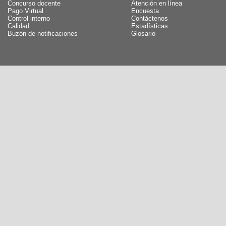
Concurso docente
Atención en línea
Pago Virtual
Encuesta
Control interno
Contáctenos
Calidad
Estadísticas
Buzón de notificaciones
Glosario