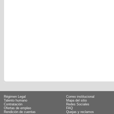
Régimen Legal
Correo institucional
Talento humano
Mapa del sitio
Contratación
Redes Sociales
Ofertas de empleo
FAQ
Rendición de cuentas
Quejas y reclamos