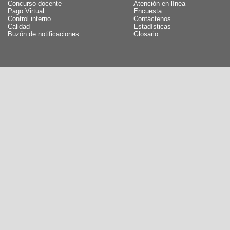
Concurso docente
Atención en línea
Pago Virtual
Encuesta
Control interno
Contáctenos
Calidad
Estadísticas
Buzón de notificaciones
Glosario