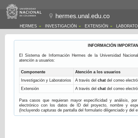
hermes.unal.edu.co
HERMES
INVESTIGACIÓN
EXTENSIÓN
LABORATO
INFORMACIÓN IMPORTA
El Sistema de Información Hermes de la Universidad Naciona
atención a usuarios:
Componente
Atención a los usuarios
Investigación y Laboratorios
A través del
chat
del correo electró
Extensión
A través del
chat
del correo electró
Para casos que requieran mayor especificidad y análisis, por 
electrónico con los datos de ID del proyecto, nombre y espec
(Incluyendo capturas de pantalla del formulario diligenciado y del e