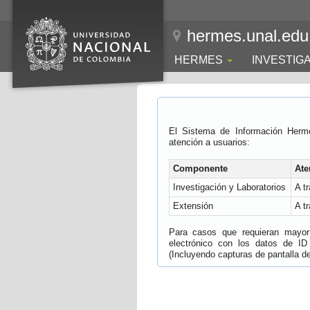
hermes.unal.edu
HERMES
INVESTIG
El Sistema de Información Herm
atención a usuarios:
Componente
Ate
Investigación y Laboratorios
A t
Extensión
A t
Para casos que requieran mayor e
electrónico con los datos de ID
(Incluyendo capturas de pantalla del