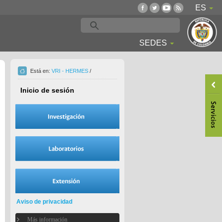
ES
SEDES
Está en:
VRI - HERMES
/
Inicio de sesión
Aviso de privacidad
Más información