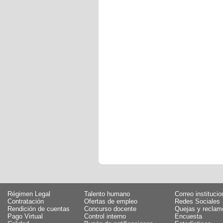
Régimen Legal
Talento humano
Correo institucio
Contratación
Ofertas de empleo
Redes Sociales
Rendición de cuentas
Concurso docente
Quejas y reclam
Pago Virtual
Control interno
Encuesta