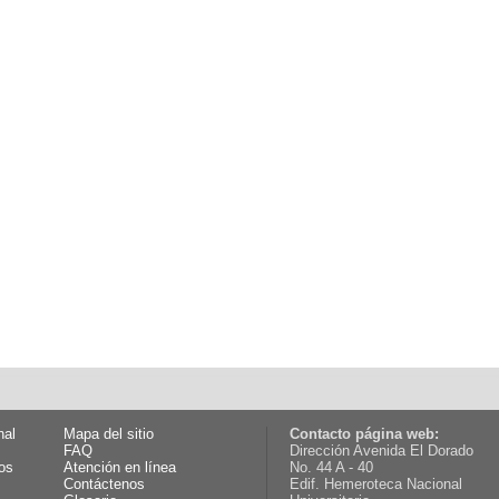
nal
Mapa del sitio
Contacto página web:
FAQ
Dirección Avenida El Dorado
os
Atención en línea
No. 44 A - 40
Contáctenos
Edif. Hemeroteca Nacional