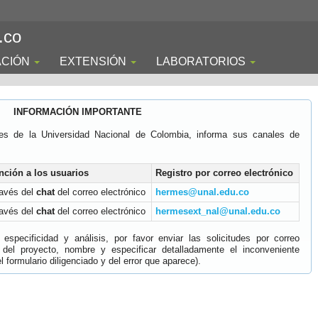
.co
ACIÓN
EXTENSIÓN
LABORATORIOS
INFORMACIÓN IMPORTANTE
es de la Universidad Nacional de Colombia, informa sus canales de
nción a los usuarios
Registro por correo electrónico
ravés del
chat
del correo electrónico
hermes@unal.edu.co
ravés del
chat
del correo electrónico
hermesext_nal@unal.edu.co
specificidad y análisis, por favor enviar las solicitudes por correo
 del proyecto, nombre y especificar detalladamente el inconveniente
 formulario diligenciado y del error que aparece).