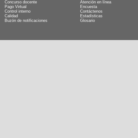
Concurso docente
Atención en línea
Pago Virtual
Encuesta
Control interno
Contáctenos
Calidad
Estadísticas
Buzón de notificaciones
Glosario