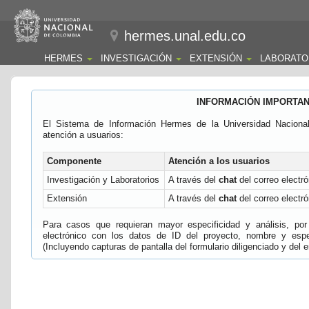
hermes.unal.edu.co
HERMES
INVESTIGACIÓN
EXTENSIÓN
LABORATO
INFORMACIÓN IMPORTA
El Sistema de Información Hermes de la Universidad Naciona
atención a usuarios:
Componente
Atención a los usuarios
Investigación y Laboratorios
A través del
chat
del correo electró
Extensión
A través del
chat
del correo electró
Para casos que requieran mayor especificidad y análisis, por 
electrónico con los datos de ID del proyecto, nombre y espec
(Incluyendo capturas de pantalla del formulario diligenciado y del e