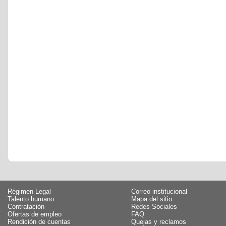
Régimen Legal
Correo institucional
Talento humano
Mapa del sitio
Contratación
Redes Sociales
Ofertas de empleo
FAQ
Rendición de cuentas
Quejas y reclamos