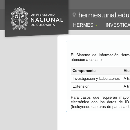
hermes.unal.edu
HERMES
INVESTIG
El Sistema de Información Herm
atención a usuarios:
Componente
Ate
Investigación y Laboratorios
A t
Extensión
A t
Para casos que requieran mayor e
electrónico con los datos de ID
(Incluyendo capturas de pantalla del