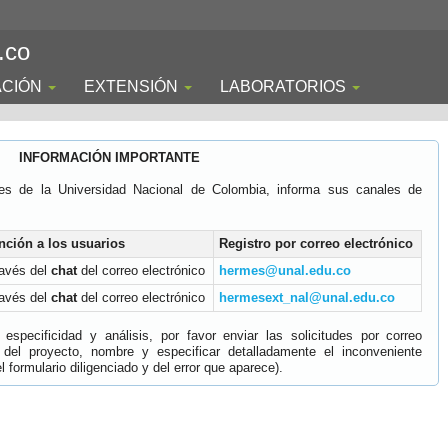
.co
ACIÓN
EXTENSIÓN
LABORATORIOS
INFORMACIÓN IMPORTANTE
es de la Universidad Nacional de Colombia, informa sus canales de
nción a los usuarios
Registro por correo electrónico
ravés del
chat
del correo electrónico
hermes@unal.edu.co
ravés del
chat
del correo electrónico
hermesext_nal@unal.edu.co
specificidad y análisis, por favor enviar las solicitudes por correo
 del proyecto, nombre y especificar detalladamente el inconveniente
 formulario diligenciado y del error que aparece).