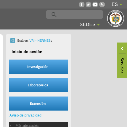
ES
SEDES
Está en:
VRI - HERMES
/
Inicio de sesión
Aviso de privacidad
Más información