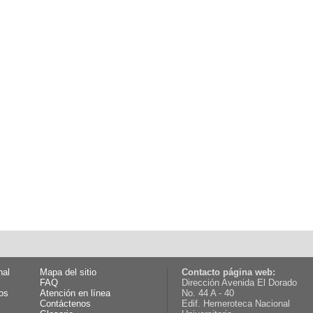
nal
Mapa del sitio
Contacto página web:
FAQ
Dirección Avenida El Dorado
os
Atención en línea
No. 44 A - 40
Contáctenos
Edif. Hemeroteca Nacional