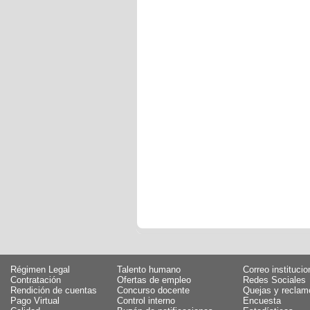
Régimen Legal
Talento humano
Correo institucio
Contratación
Ofertas de empleo
Redes Sociales
Rendición de cuentas
Concurso docente
Quejas y reclam
Pago Virtual
Control interno
Encuesta