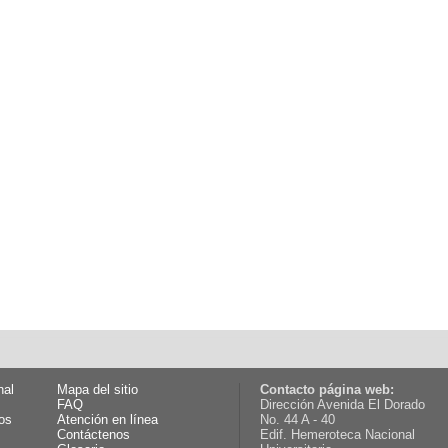
nal
Mapa del sitio
Contacto página web:
FAQ
Dirección Avenida El Dorado
os
Atención en línea
No. 44 A - 40
Contáctenos
Edif. Hemeroteca Nacional