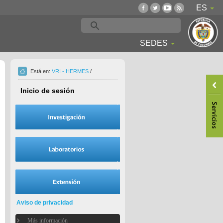
ES
SEDES
Está en:
VRI - HERMES
/
Inicio de sesión
Aviso de privacidad
Más información