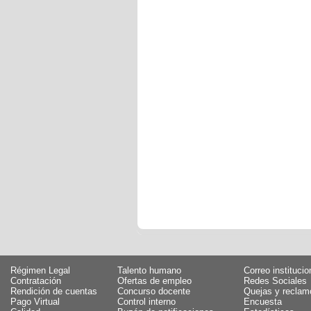
Régimen Legal
Talento humano
Correo institucio
Contratación
Ofertas de empleo
Redes Sociales
Rendición de cuentas
Concurso docente
Quejas y reclam
Pago Virtual
Control interno
Encuesta