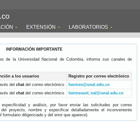
.co
ACIÓN
EXTENSIÓN
LABORATORIOS
INFORMACIÓN IMPORTANTE
es de la Universidad Nacional de Colombia, informa sus canales de
nción a los usuarios
Registro por correo electrónico
ravés del
chat
del correo electrónico
hermes@unal.edu.co
ravés del
chat
del correo electrónico
hermesext_nal@unal.edu.co
specificidad y análisis, por favor enviar las solicitudes por correo
 del proyecto, nombre y especificar detalladamente el inconveniente
 formulario diligenciado y del error que aparece).