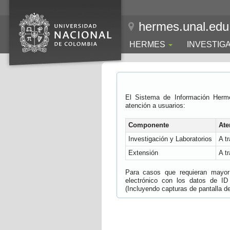
hermes.unal.edu
HERMES
INVESTIG
El Sistema de Información Herm
atención a usuarios:
Componente
Ate
Investigación y Laboratorios
A t
Extensión
A t
Para casos que requieran mayor e
electrónico con los datos de ID
(Incluyendo capturas de pantalla del