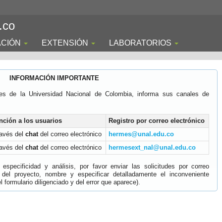
.co
ACIÓN
EXTENSIÓN
LABORATORIOS
INFORMACIÓN IMPORTANTE
es de la Universidad Nacional de Colombia, informa sus canales de
nción a los usuarios
Registro por correo electrónico
ravés del
chat
del correo electrónico
hermes@unal.edu.co
ravés del
chat
del correo electrónico
hermesext_nal@unal.edu.co
specificidad y análisis, por favor enviar las solicitudes por correo
 del proyecto, nombre y especificar detalladamente el inconveniente
 formulario diligenciado y del error que aparece).