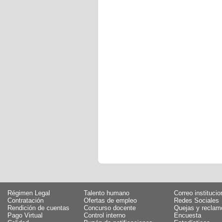
Régimen Legal
Talento humano
Correo institucio
Contratación
Ofertas de empleo
Redes Sociales
Rendición de cuentas
Concurso docente
Quejas y reclam
Pago Virtual
Control interno
Encuesta