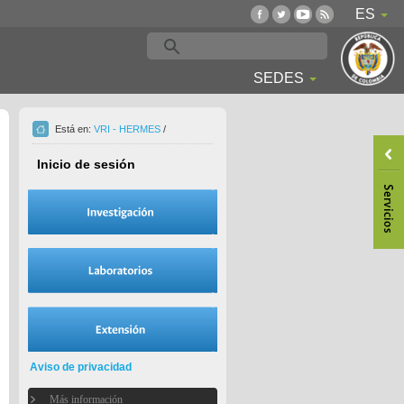
ES
SEDES
Está en:
VRI - HERMES
/
Inicio de sesión
Aviso de privacidad
Más información