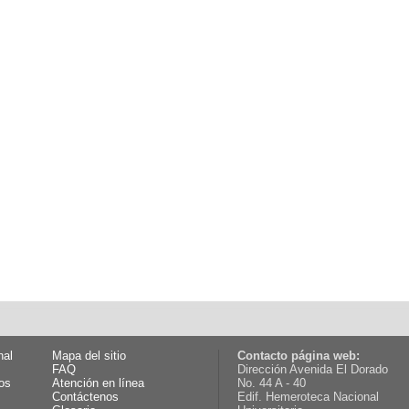
nal
Mapa del sitio
Contacto página web:
FAQ
Dirección Avenida El Dorado
os
Atención en línea
No. 44 A - 40
Contáctenos
Edif. Hemeroteca Nacional