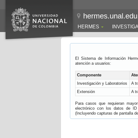
hermes.unal.edu
HERMES
INVESTIG
El Sistema de Información Herm
atención a usuarios:
Componente
Ate
Investigación y Laboratorios
A t
Extensión
A t
Para casos que requieran mayor e
electrónico con los datos de ID
(Incluyendo capturas de pantalla del