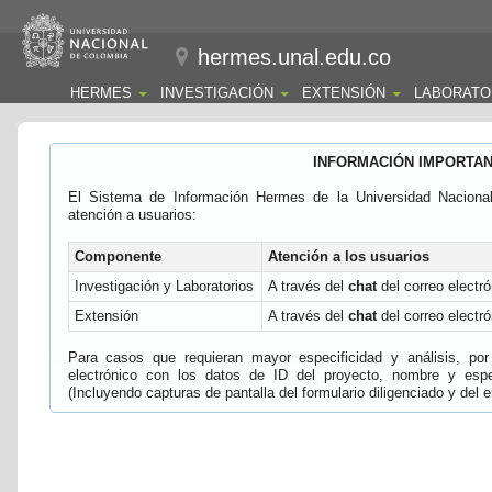
hermes.unal.edu.co
HERMES
INVESTIGACIÓN
EXTENSIÓN
LABORATO
INFORMACIÓN IMPORTA
El Sistema de Información Hermes de la Universidad Naciona
atención a usuarios:
Componente
Atención a los usuarios
Investigación y Laboratorios
A través del
chat
del correo electró
Extensión
A través del
chat
del correo electró
Para casos que requieran mayor especificidad y análisis, por 
electrónico con los datos de ID del proyecto, nombre y espec
(Incluyendo capturas de pantalla del formulario diligenciado y del e