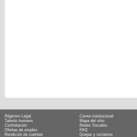
Régimen Legal
Correo institucional
Talento humano
Mapa del sitio
Contratación
Redes Sociales
Ofertas de empleo
FAQ
Rendición de cuentas
Quejas y reclamos