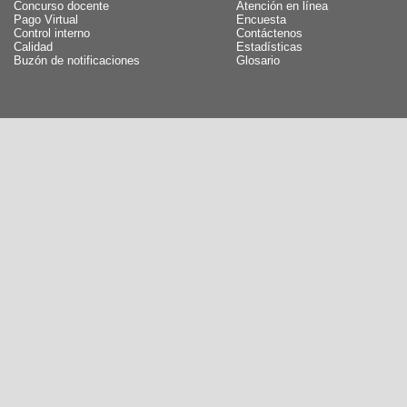
Concurso docente
Atención en línea
Pago Virtual
Encuesta
Control interno
Contáctenos
Calidad
Estadísticas
Buzón de notificaciones
Glosario